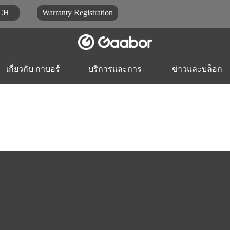
CH
Warranty Registration
เกี่ยวกับ กาบอร์
บริการและการ
ข่าวและบล็อก
สนับสนุน
ดาวน์โหลดเอกสาร
บล็อกบล็อก
คำถา
หม้อหุงข้าว-หม้อหุง
หม้อไฟฟ้าหม้อ
เครื่องเตรี
ข้าว