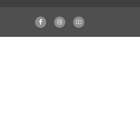
ไดร์เป่าผม
ผลิตภัณฑ์ตกแ



การทำความสะอาดการทำความสะอาด
เครื่องทำความสะ
เครื่องดูดฝุ่นกำ
อาดสูญญากาศ
ไรฝุ่น
เครื่องใช้ในบ้าน
พัดลมสำหรับ
เครื่องรีดไอน้ำ
รถยนต์
สำหรับเสื้อผ้า