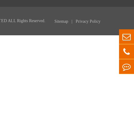
TED
ALL Rights Reserved.
Sitemap
Privacy Policy