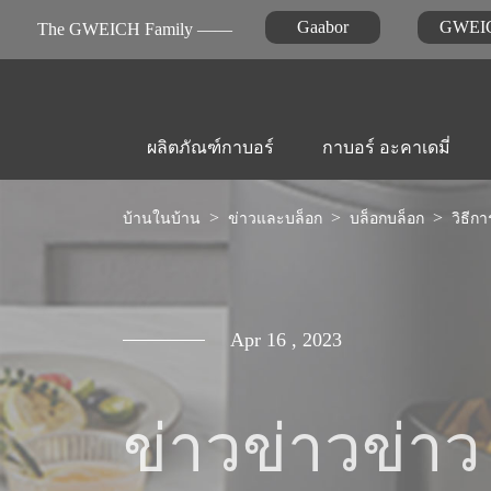
Gaabor
GWEI
The GWEICH Family ——
ผลิตภัณฑ์กาบอร์
กาบอร์ อะคาเดมี่
บ้านในบ้าน
ข่าวและบล็อก
บล็อกบล็อก
วิธีกา
เครื่องใช้ในครัว
วิดีโอแอลอีดี
ข่าวข่าวข่าว

หม้อทอดไร้น้ำมัน
Apr 16 , 2023
ข่าวข่าวข่าว
การดูแลส่วนบุคคล