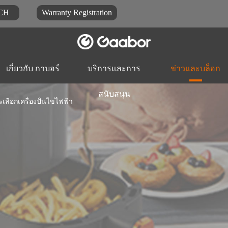
CH
Warranty Registration
เกี่ยวกับ กาบอร์
บริการและการ
ข่าวและบล็อก
สนับสนุน
รเลือกเครื่องปั่นไข่ไฟฟ้า
ดาวน์โหลดเอกสาร
บล็อกบล็อก
คำถา
หม้อหุงข้าว-หม้อหุง
หม้อไฟฟ้าหม้อ
เครื่องเตรี
ข้าว