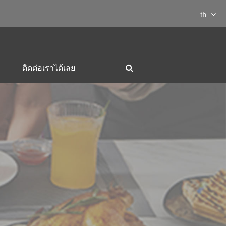
th
ติดต่อเราได้เลย
มที่พบบ่อย

ยมอาหาร
เตาย่างและหม้อไฟ
กาต้มน้ำไฟฟ้า-