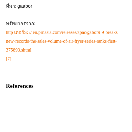
ที่มา: gaabor
ทรัพยากรจาก:
http เดอร์S: // en.prnasia.com/releases/apac/gabor9-9-breaks-
new-records-the-sales-volume-of-air-fryer-series-ranks-first-
375893.shtml
[7]
References