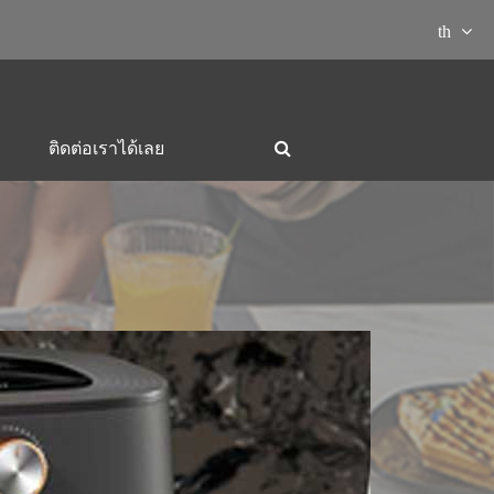
th
ติดต่อเราได้เลย
มที่พบบ่อย

ยมอาหาร
เตาย่างและหม้อไฟ
กาต้มน้ำไฟฟ้า-