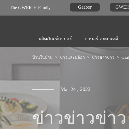
Gaabor
GWEI
The GWEICH Family ——
ผลิตภัณฑ์กาบอร์
กาบอร์ อะคาเดมี่
บ้านในบ้าน
ข่าวและบล็อก
ข่าวข่าวข่าว
Gaa
เครื่องใช้ในครัว
วิดีโอแอลอีดี
ข่าวข่าวข่าว

หม้อทอดไร้น้ำมัน
Mar 24 , 2022
ข่าวข่าวข่าว
การดูแลส่วนบุคคล