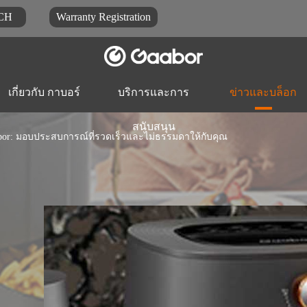
CH
Warranty Registration
เกี่ยวกับ กาบอร์
บริการและการ
ข่าวและบล็อก
สนับสนุน
bor: มอบประสบการณ์ที่รวดเร็วและไม่ธรรมดาให้กับคุณ
ดาวน์โหลดเอกสาร
บล็อกบล็อก
คำถา
หม้อหุงข้าว-หม้อหุง
หม้อไฟฟ้าหม้อ
เครื่องเตรี
ข้าว