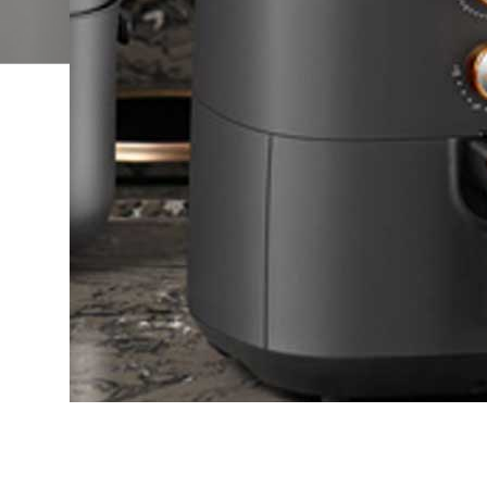
เคร土องโกนหนวด
ต่งผม
ปัตตาเลี่ยนตัดผม
พกพา
จัด
เตารีดไอน้ำ