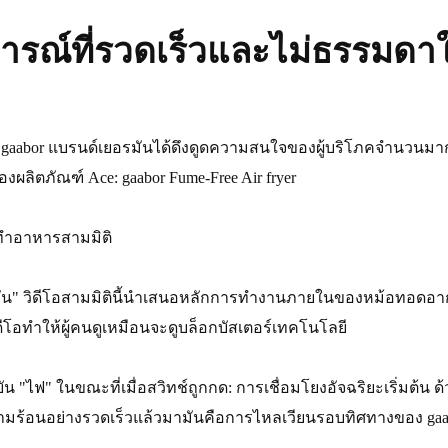
ณ์ที่รวดเร็วและไม่ธรรมดาใ
ปีนี้ gaabor แบรนด์เยอรมันได้ดึงดูดความสนใจของผู้บริโภคจำนวนม
ของผลิตภัณฑ์ Ace: gaabor Fume-Free Air fryer
รทำอาหารสามมิติ
มัน" วิดีโอสามมิตินี้นำเสนอหลักการทำงานภายในของหม้อทอดอา
โอทำให้ผู้คนดูเหมือนจะดูบล็อกบัสเตอร์เทคโนโลยี
ุบัน "ไฟ" ในขณะที่เมื่อสวิทช์ถูกกด: การเชื่อมโยงอัจฉริยะเริ่มต้
วามร้อนอย่างรวดเร็วแล้วมามันคือการไหลเวียนรอบทิศทางของ 