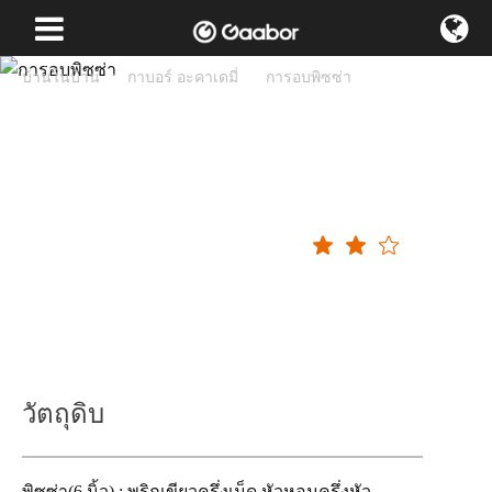
บ้านในบ้าน
กาบอร์ อะคาเดมี่
การอบพิซซ่า
การอบพิซซ่า
ความยากในการใช้งาน
วัตถุดิบ
พิซซ่า(6 นิ้ว) : พริกเขียวครึ่งเม็ด หัวหอมครึ่งหัว