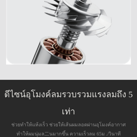
ดีไซน์อุโมงค์ลมรวบรวมแรงลมถึง 5
เท่า
ช่วยทำให้แห้งเร็ว ช่วยให้เส้นผมลอดผ่านอุโมงค์อากาศ
ทำให้ผมนุ่มล二นมากขึ้น ความเร็วลม 65ม ./วินาที