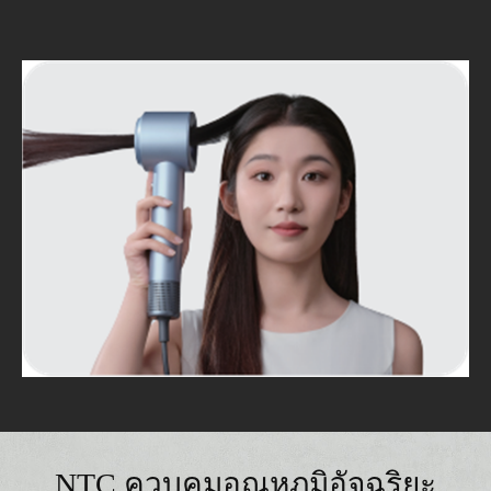
NTC ควบคุมอุณหภูมิอัจฉริยะ